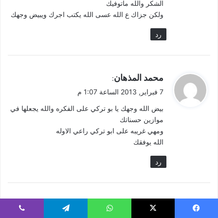
الشكر والله ماتوفيك
ولكن جزاك ع الله عسى الله يكتب اجرك ويبيض وجهك
رد
ي
محمد المذهان
:
ق
7 فبراير, 2013 الساعة 1:07 م
و
بيض الله وجهك يا بو تركي على الفكره والله يجعلها في
ل
موازين حسناتك
ومهي غريبه على ابو تركي راعي الاوله
الله يوفقك
رد
ي
محمد العنزي ابو تركي
:
ق
فيسبوك
‫X
واتساب
تيلقرام
ڤايبر