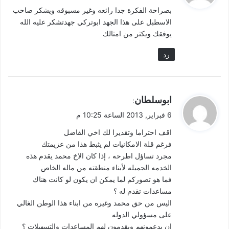
و
بصراحة الفكرة جدا رائعه وغير مسبوقه ويشكر صاحب
ل
الاسطبل على هذا الجهد ابوتركي جهدتشكر عليه الله
يوفقك ويكثر من امثالك
رد
ي
ابوسلطان
:
ق
6 فبراير, 2013 الساعة 10:25 م
و
اقف احتراما وتقديرا لك اخي الفاضل
ل
فرغم قلة الامكانيات لم يثبط هذا من عزيمتك
مجرد تساؤل اطرحه ، إذا كان الاخ محمد يقدم هذه
الخدمه الجميله لأبناء منطقته من ماله الخاص
فما هو تصوركم لما يمكن ان يكون لو كانت هناك
مساعدات تقدم له ؟
اليس من حق محمد وغيره من ابناء هذا الوطن الغالي
على مسؤولي الدوله
ان يدعمونهم ويقدمون لهم المساعدات والتسهيلات ؟