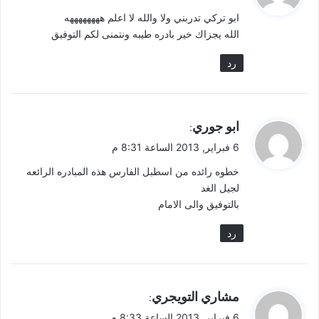
و
ابو تركي تدربني ولا والله لا اعلم ههههههههه
ل
الله يجزاك خير بادره طيبه ونتمنى لكم التوفيق
رد
ي
ابو جوري
:
ق
6 فبراير, 2013 الساعة 8:31 م
و
خطوه رائده من اسطبل الفارس هذه المبادره الرائعه
ل
لجيل الغد
بالتوفيق والى الامام
رد
ي
مشاري التويجري
:
ق
6 فبراير, 2013 الساعة 8:33 م