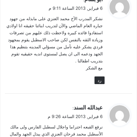
ق
6 فبراير, 2013 الساعة 9:11 م
و
نشكر المدرب الأخ محمد العنزي على مابذله من جهود
ل
جباره العام الماضي والآن لتدريب ابنائنا حقيقه انا اولادي
استفادوا فائده كبيره ولاحظت ذلك عليهم من تصرفات
وزيادة الثقه بالنفس لكن صاحب الاسطبل يقوم بمجهود
فردي يشكر عليه نأمل من مسؤلي المدينه بتنظيم هذا
الجهد ودعمه الى ان يصل لمستوى انديه حقيقيه تقوم
بتدريب اطفالنا .
مع الشكر
رد
ي
عبدالله السند
:
ق
6 فبراير, 2013 الساعة 9:26 م
و
نرفع القبعه احتراما واجلال لسطبل الفارس ولى مالك
ل
الأسطبل محمد فرحان العنزي الذي يبذل الجهد والمال