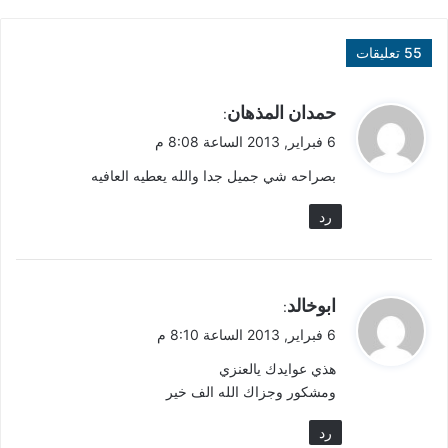
‫55 تعليقات
ي
حمدان المذهان
:
ق
6 فبراير, 2013 الساعة 8:08 م
و
بصراحه شي جميل جدا والله يعطيه العافيه
ل
رد
ي
ابوخالد
:
ق
6 فبراير, 2013 الساعة 8:10 م
و
هذي عوايدك يالعنزي
ل
ومشكور وجزاك الله الف خير
رد