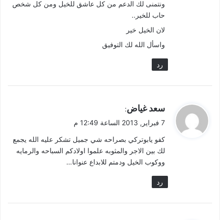
ونتمنى لك الدعم من كل عاشق للخيل ومن كل شخص
حاب للخير..
لان الخيل خير
واسأل الله لك التوفيق
رد
ي
سعد غياض
:
ق
7 فبراير, 2013 الساعة 12:49 م
و
كفو يابوتركي بصراحه شي جميل تشكر عليه الله يجمع
ل
لك بين الاجر والمثوبه علموا اولادكم السباحه والرمايه
ووكوب الخيل ودمتم للابداع عنوانا…
رد