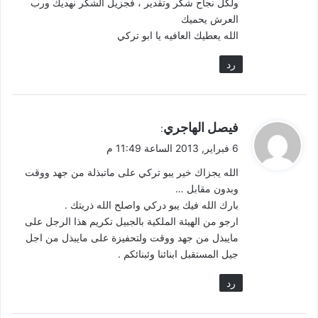
ولكل نجاح شكر وتقدير ، فجزيل الشكر نهديك ورب
العرش يحميك
الله يعطيك العافيه يا ابو تركي
رد
ي
فيصل الهاجري
:
ق
6 فبراير, 2013 الساعة 11:49 م
و
الله يجزاك خير يبو تركي على ماتبذلة من جهد ووقت
ل
وبدون مقابل …
بارك الله فيك يبو دركي واصلح الله ذريتك .
ارجو من الهيئة الملكية بالجبيل تكريم هذا الرجل على
مايبذل من جهد ووقت ولتحفيزة على مايبذل من اجل
جيل المستقبل ابنائنا وئبنائكم .
رد