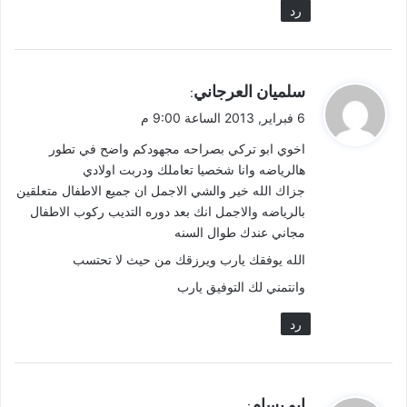
رد
ي
سلميان العرجاني
:
ق
6 فبراير, 2013 الساعة 9:00 م
و
اخوي ابو تركي بصراحه مجهودكم واضح في تطور
ل
هالرياضه وانا شخصيا تعاملك ودربت اولادي
جزاك الله خير والشي الاجمل ان جميع الاطفال متعلقين
بالرياضه والاجمل انك بعد دوره التديب ركوب الاطفال
مجاني عندك طوال السنه
الله يوفقك يارب ويرزقك من حيث لا تحتسب
وانتمني لك التوفيق يارب
رد
ي
ابو بسام
: