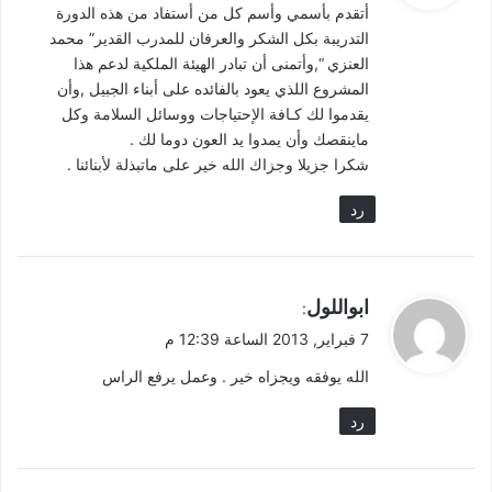
أتقدم بأسمي وأسم كل من أستفاد من هذه الدورة
ل
التدريبة بكل الشكر والعرفان للمدرب القدير” محمد
العنزي “,وأتمنى أن تبادر الهيئة الملكية لدعم هذا
المشروع اللذي يعود بالفائده على أبناء الجبيل ,وأن
يقدموا لك كـافة الإحتياجات ووسائل السلامة وكل
ماينقصك وأن يمدوا يد العون دوما لك .
شكرا جزيلا وجزاك الله خير على ماتبذلة لأبنائنا .
رد
ي
ابواللول
:
ق
7 فبراير, 2013 الساعة 12:39 م
و
الله يوفقه ويجزاه خير . وعمل يرفع الراس
ل
رد