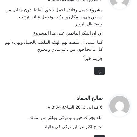
و
مشروع جميل وفائده اجمل تلحق بأبنائنا بدون مقابل من
ل
شخص هيء المكان والركب وتحمل عناء الترتيب
واستقبال الزوار
اود ان اشكر القائمين على هذا المشروع
كما اتمنى ان تلتفت لهم الهيئه الملكيه بالجبيل وتهيء لهم
كل ما يحتاجون من دعم مادي ومعنوي
جزيتم خيراً
رد
ي
صالح الحماد
:
ق
6 فبراير, 2013 الساعة 8:34 م
و
الله يجزاك خير يابو تركي ويكثر من امثالك
ل
نحتاج اكثر من ابو تركي في هالبلد