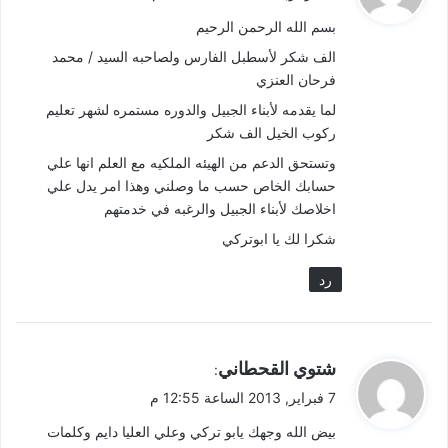
و
بسم الله الرحمن الرحيم
ل
الف شكر لأسطبل الفارس ولصاحبه السيد / محمد
فرحان العنزي
لما يقدمه لأبناء الجبيل والدوره مستمره لشهر تعليم
ركوب الخيل الف شكر
وتستحق الدعم من الهيئه الملكيه مع العلم انها علي
حسابك الخاص حسب ما وصلني وهذا امر يدل علي
اخلاصك لأبناء الجبيل والرغبه في خدمتهم
شكرا لك يا ابوتركي
رد
ي
شتوي القحطاني
:
ق
7 فبراير, 2013 الساعة 12:55 م
و
بيض الله وجهك يابو تركي وعلي العليا دايم وكلمات
ل