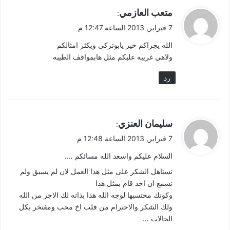
ي
متعب العازمي
:
ق
7 فبراير, 2013 الساعة 12:47 م
و
الله يجزاكم خير يابوتركي ويكثر امثالكم
ل
ولاهي غريبه عليكم مثل هابمواقف الطيبه
رد
ي
سليمان العنزي
:
ق
7 فبراير, 2013 الساعة 12:48 م
و
السلام عليكم واسعد الله مسائكم ….
ل
تستاهل الشكر على مثل هذا العمل لان لم يسبق ولم
نسمع ان احد قام بمثل هذا
وكونك محتسبها لوجه الله هذا بذاته لك الاجر من الله
ولك الشكر والاحترام من قلب اخ محب ومفتخر بكل
الحالات …