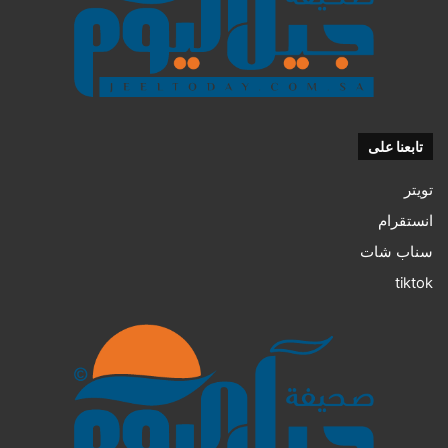
تابعنا على
تويتر
انستقرام
سناب شات
tiktok