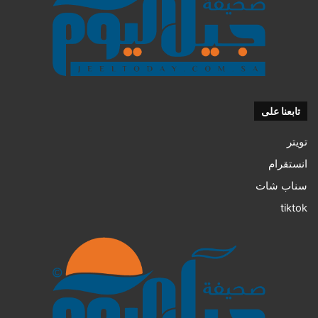
تابعنا على
تويتر
انستقرام
سناب شات
tiktok