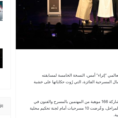
لعالمي “إثراء” أمس، النسخة الخامسة لمسابقته
ل المسرحية الفائزة، التي رُوت حكاياتها على خشبة
وأوضح المركز، أن المسابقة شهدت مشاركة 166 موهبة من المهتمين بالمسرح والفنون في
ال
المنطقة الشرقية، واجتازوا العديد من المراحل، وعُرضت 10 مسرحيات أمام لجنة تحكيم محلية
ة.