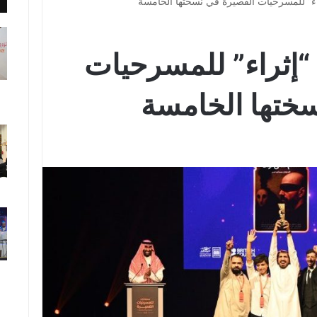
اء” للمسرحيات القصيرة في نسختها الخامسة
 “إثراء” للمسرحيات
ختها الخامسة