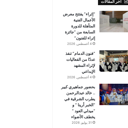
أخر المقالات
“إثراء” يفتتح معرض
الأعمال الفنية
المتأهلة للدورة
السابعة من “جائزة
إثراء للفنون”
4 أغسطس, 2026
“فنون الدمام” تنفذ
عددًا من الفعاليات
لإثراء المشهد
الإبداعي
4 أغسطس, 2026
بحضور جماهيري كبير
.. خالد عبدالرحمن
يطرب الشرقية في
“الخبر أرينا ” و
“ميدلي العود ”
يخطف الأضواء
31 يوليو, 2026