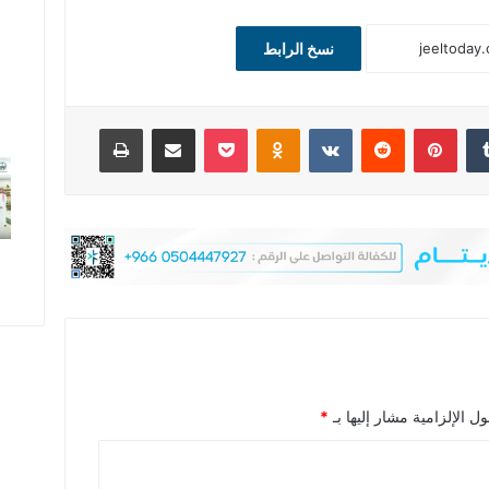
نسخ الرابط
‏Tumblr
بينتيريست
‏Reddit
‏VKontakte
Odnoklassniki
‫Pocket
مشاركة عبر البريد
طباعة
ل الإلزامية مشار إليها بـ
*