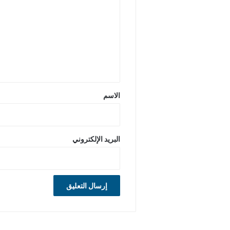
ت
ع
ل
ي
ق
*
الاسم
البريد الإلكتروني