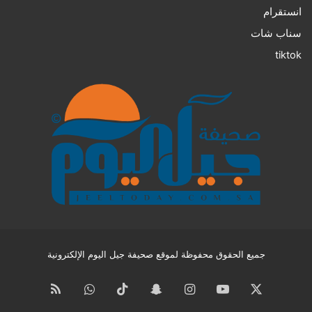
انستقرام
سناب شات
tiktok
جميع الحقوق محفوظة لموقع صحيفة جيل اليوم الإلكترونية
‫X
‫YouTube
انستقرام
سناب
‫TikTok
واتساب
ملخص