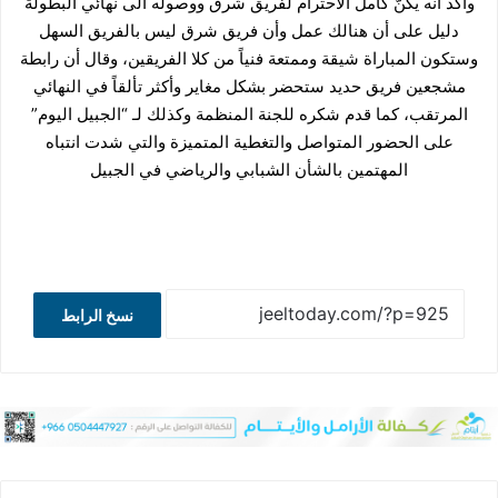
واكدّ أنه يكنّ كامل الاحترام لفريق شرق ووصوله الى نهائي البطولة
دليل على أن هنالك عمل وأن فريق شرق ليس بالفريق السهل
وستكون المباراة شيقة وممتعة فنياً من كلا الفريقين، وقال أن رابطة
مشجعين فريق حديد ستحضر بشكل مغاير وأكثر تألقاً في النهائي
المرتقب، كما قدم شكره للجنة المنظمة وكذلك لـ “الجبيل اليوم”
على الحضور المتواصل والتغطية المتميزة والتي شدت انتباه
المهتمين بالشأن الشبابي والرياضي في الجبيل
نسخ الرابط