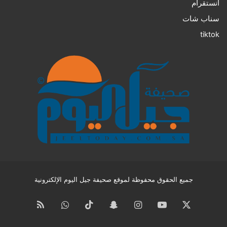
انستقرام
سناب شات
tiktok
جميع الحقوق محفوظة لموقع صحيفة جيل اليوم الإلكترونية
‫X
‫YouTube
انستقرام
سناب
‫TikTok
واتساب
ملخص