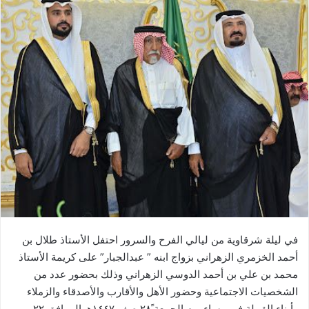
في ليلة شرقاوية من ليالي الفرح والسرور احتفل الأستاذ طلال بن
أحمد الخزمري الزهراني بزواج ابنه ” عبدالجبار” على كريمة الأستاذ
محمد بن علي بن أحمد الدوسي الزهراني وذلك بحضور عدد من
الشخصيات الاجتماعية وحضور الأهل والأقارب والأصدقاء والزملاء
وأبناء القبيلة في مساء يوم الجمعة ً٢٨ صفر ١٤٤٧هـ الموافق ٢٢