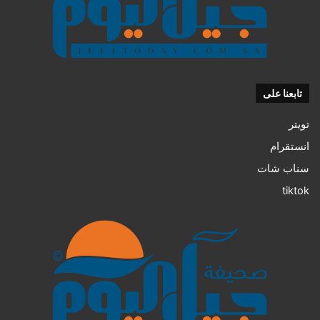
تابعنا على
تويتر
انستقرام
سناب شات
tiktok