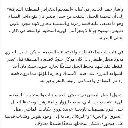
وأشار حمد الجاسر في كتابه «المعجم الجغرافي للمنطقة الشرقية»
إلى أن تسمية الجبيل اشتقت من جبيل صغير كان يقع داخل الميناء،
وهو ما يضفي عليه قيمة رمزية وتأسيسية تتجاوز كونه مجرد تكوين
طبيعي، ليصبح جزءًا لا يتجزأ من الهوية المحلية الراسخة في ذاكرة
أهالي المدينة.
في قلب الحياة الاقتصادية والاجتماعية القديمة لم يكن الجبل البحري
مجرد منظر طبيعي، بل كان مركزًا حيويًا لاقتصاد المنطقة قبل عصر
النفط، فقد شهد محيط الجبل نشاطًا تجاريًا حيويًا، حيث كان أحد
الشواهد البارزة على صيد الأسماك وتجارة اللؤلؤ، مما يروي قصة
ازدهار اقتصادي واجتماعي ارتبط بالبحر وخيراته.
وتحول الجبل البحري في حقبتي الخمسينيات والستينيات الميلادية
إلى نقطة جذب سياحي، يجذب الزوار والمتنزهين، ويحتفظ الجبل
حتى اليوم بمسميات تاريخية عديدة تروي حكايات الماضي، مثل
“السوق” و”الخزنة” و”البركة”، إضافة إلى وجود نقوش وكتابات قديمة
على صخوره، تشكل بمجملها متحفًا طبيعيًا مفتوحًا.