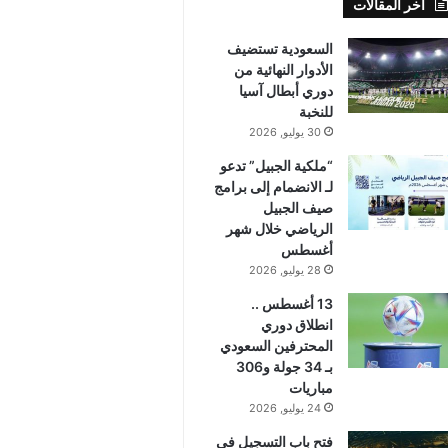
أخر المقالات
السعودية تستضيف
الأدوار النهائية من
دوري أبطال آسيا
للنخبة
30 يوليو, 2026
“ملكية الجبيل” تدعو
لـ الانضمام إلى برامج
صيف الجبيل
الرياضي خلال شهر
أغسطس
28 يوليو, 2026
13 أغسطس ..
انطلاق دوري
المحترفين السعودي
بـ 34 جولة و306
مباريات
24 يوليو, 2026
فتح باب التسجيل في