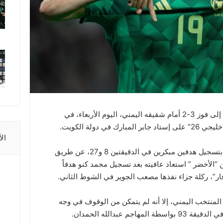
نجح الأخضر السعودي في تحويل تأخره إلى فوز 3-2 أمام شقيقه اليمني، اليوم الأربعاء، في
ي دولة الكويت.
ال
وفاجأ المنتخب اليمني فريق السعودية بتسجيل هدفين مبكرين في الدقيقتين 8 و27، عن طريق
 “الأخضر ” استعاد عافيته بعد تسجيل محمد كنو هدفاً
ـ”فار”، ركلة جزاء نفذها مصعب الجوير في الشوط الثاني.
المنتخب اليمني، إلا أنه لم يتمكن من الوقوف في وجه
م عبدالله الحمدان.