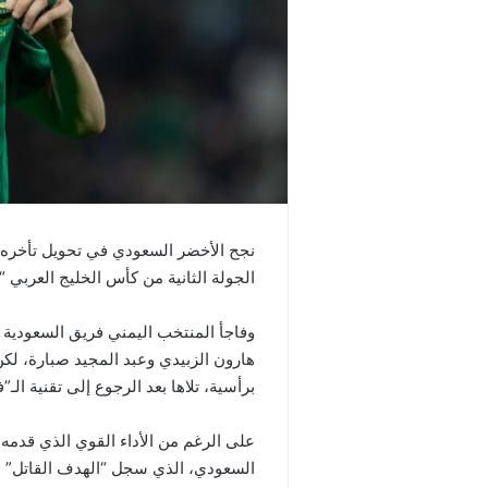
الجولة الثانية من كأس الخليج العربي “خليجي 26” على إستاد جابر المبارك ف
هارون الزبيدي وعبد المجيد صبارة، لكن
برأسية، تلاها بعد الرجوع إلى تقنية ال
على الرغم من الأداء القوي الذي قدمه 
السعودي، الذي سجل “الهدف القاتل” في الدقيقة 93 بواسطة المهاج