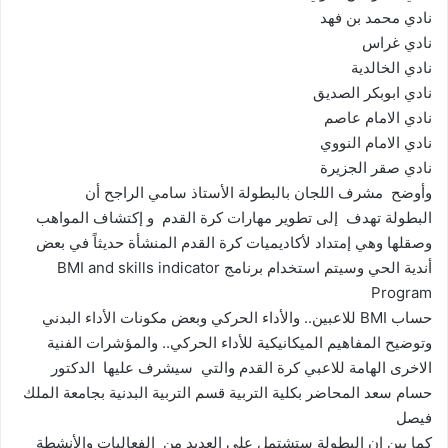
نادي محمد بن فهد
نادي غراس
نادي الخالدية
نادي ابوبكر الصديق
نادي الامام عاصم
نادي الامام النووي
نادي صقر الجزيرة
وأوضح مشرف اللجان بالبطولة الأستاذ سامي الراجح أن
البطولة تهدف إلى تطوير مهارات كرة القدم و إكتشاف المواهب
وصقلها وهي إمتداد لأكاديميات كرة القدم المنشأة حديثاً في بعض
أندية الحي وسيتم استخدام برنامج BMI and skills indicator
Program
حساب BMI للاعبين.. والأداء الحركي وبعض مكونات الأداء البدني
وتوضيح المفاهيم الميكانيكية للأداء الحركي.. والمؤشرات الفنية
الاخرى الهامة للاعبي كرة القدم والتي سيشرف عليها الدكتور
حسام سعد المحاضر بكلية التربية قسم التربية البدنية بجامعة الملك
فيصل
كما ببن ان البطولة ستشتمل على العديد من الفعاليات والأنشطة