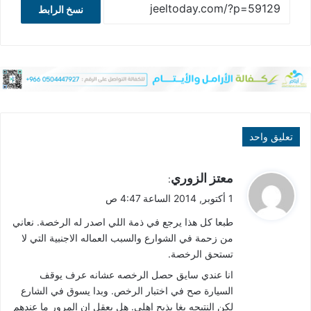
نسخ الرابط
تعليق واحد
ي
معتز الزوري
:
ق
1 أكتوبر, 2014 الساعة 4:47 ص
و
طبعا كل هذا يرجع في ذمة اللي اصدر له الرخصة. نعاني
ل
من زحمة في الشوارع والسبب العماله الاجنبية التي لا
تستحق الرخصة.
انا عندي سايق حصل الرخصه عشانه عرف يوقف
السيارة صح في اختبار الرخص. وبدا يسوق في الشارع
لكن النتيحه بغا يذبح اهلي. هل يعقل ان المرور ما عندهم