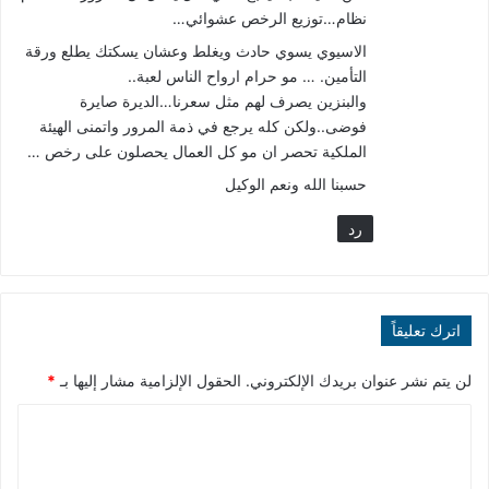
نظام…توزيع الرخص عشوائي…
الاسيوي يسوي حادث ويغلط وعشان يسكتك يطلع ورقة
التأمين. … مو حرام ارواح الناس لعبة..
والبنزين يصرف لهم مثل سعرنا…الديرة صايرة
فوضى..ولكن كله يرجع في ذمة المرور واتمنى الهيئة
الملكية تحصر ان مو كل العمال يحصلون على رخص …
حسبنا الله ونعم الوكيل
رد
اترك تعليقاً
لن يتم نشر عنوان بريدك الإلكتروني.
الحقول الإلزامية مشار إليها بـ
*
ا
ل
ت