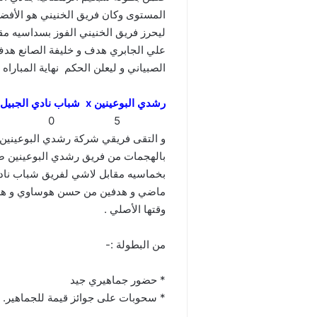
المستوى وكان فريق الخنيني هو الأفضل 
ليحرز فريق الخنيني الفوز بسداسيه مق
علي الجابري هدف و خليفة الصانع هدف 
الصبياني و ليعلن الحكم نهاية المباراه
رشدي البوعينين x شباب نادي الجبيل
5 0
و التقى فريقي شركة رشدي البوعينين و
بالهجمات من فريق رشدي البوعينين ضد
بخماسيه مقابل لاشي لفريق شباب ناد
ماضي و هدفين من حسن هوساوي و هدف 
وقتها الأصلي .
من البطولة :-
* حضور جماهيري جيد
* سحوبات على جوائز قيمة للجماهير.
_______