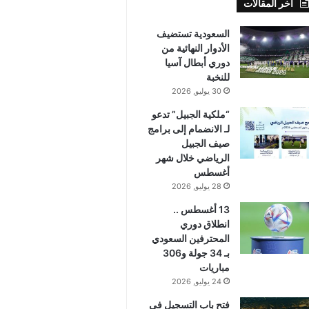
أخر المقالات
السعودية تستضيف
الأدوار النهائية من
دوري أبطال آسيا
للنخبة
30 يوليو, 2026
“ملكية الجبيل” تدعو
لـ الانضمام إلى برامج
صيف الجبيل
الرياضي خلال شهر
أغسطس
28 يوليو, 2026
13 أغسطس ..
انطلاق دوري
المحترفين السعودي
بـ 34 جولة و306
مباريات
24 يوليو, 2026
فتح باب التسجيل في