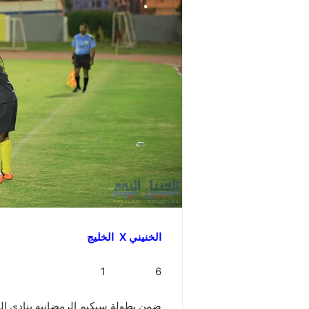
الخنيني X الخليج
6 1
ضمن بطولة سبكيم الرمضانيه بنادي الج