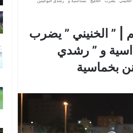
الخنيني ” يضرب ” الخليج ” بسداسية و ” رشدي البوعينين ”
| ” الخنيني ” يضرب
داسية و ” رشدي
فنن بخماسية