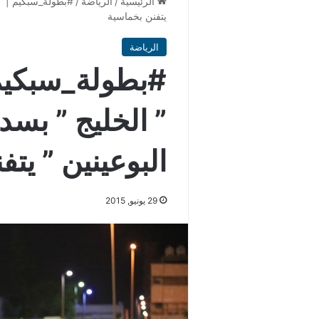
الرئيسية
/
الرياضة
/
#بطولة_سبكيم | ” 
يتفنن بخماسية
الرياضة
#بطولة_سبكيم 
” الخليج ” بس
البوعينين ” يت
29 يونيو, 2015