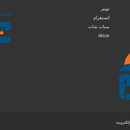
تويتر
انستقرام
سناب شات
tiktok
كترونية