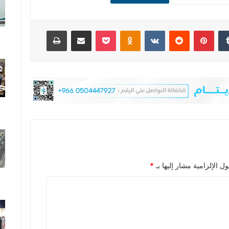
‏Tumblr
بينتيريست
‏Reddit
‏VKontakte
Odnoklassniki
‫Pocket
مشاركة عبر البريد
طباعة
ل الإلزامية مشار إليها بـ
*