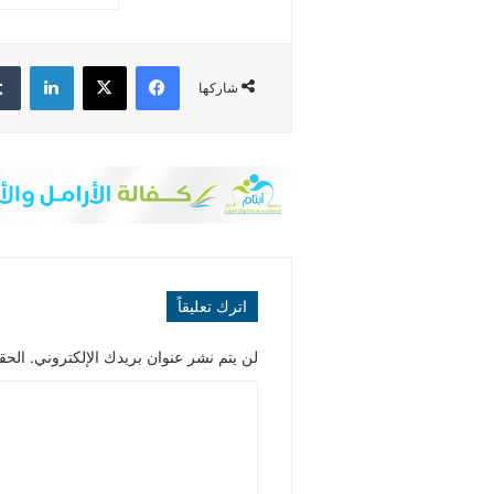
فيسبوك
‫X
لينكدإن
شاركها
اترك تعليقاً
لن يتم نشر عنوان بريدك الإلكتروني.
الحقو
ا
ل
ت