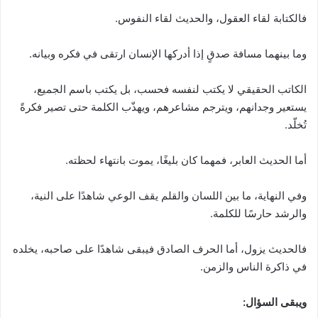
فالكتابة لقاء العقول، والحديث لقاء النفوس.
وما بينهما مسافة صدقٍ إذا أدركها الإنسان ارتقى في فكره وبيانه.
الكاتب الحقيقي لا يكتب لنفسه فحسب، بل يكتب باسم الجميع،
يستعير وجدانهم، ويترجم مشاعرهم، ويهذّب الكلمة حتى تصير فكرةً
تُخلّد.
أما الحديث العابر، فمهما كان بليغًا، يموت بانتهاء لحظته.
وفي النهاية، ما بين اللسان والقلم يقف الوعي شاهدًا على النية،
والرشد حارسًا للكلمة.
فالحديث يزول، أما الحرف الصادق فيبقى شاهدًا على صاحبه، يخلده
في ذاكرة الناس والزمن.
ويبقى السؤال: