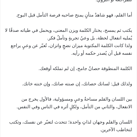
أما القلم، فهو شاهدٌ متأنٍ يمنح صاحبه فرصة التأمل قبل البوح.
يكتب ثم يمسح، يختار الكلمة ويزن المعنى، ويحمل في طياته صدقًا لا
يُمليه انفعال لحظة، بل وعيُ تجربةٍ وتأملُ فكر.
ولذا كانت الكلمة المكتوبة ميزان نضجٍ واتزان، تُعبّر عن وعيٍ يراجع
نفسه قبل أن يُصدر حكمه أو رأيه.
الكلمة المنطوقة حصانٌ جامح، إن لم تملكه أوقعك.
ولذلك قيل: لسانك حصانك، إن صنته صانك، وإن خنته خانك.
بين اللسان والقلم مساحةُ وعيٍ ومسؤولية، فالأول يخرج من
الانفعال، والثاني من التأمل، ولكلٍ أثره في الناس وفي النفس.
اللسان والقلم وجهان لذاتٍ واحدة؛ تتحدث لتعبّر عن نفسك، وتكتب
لتخاطب الآخرين.