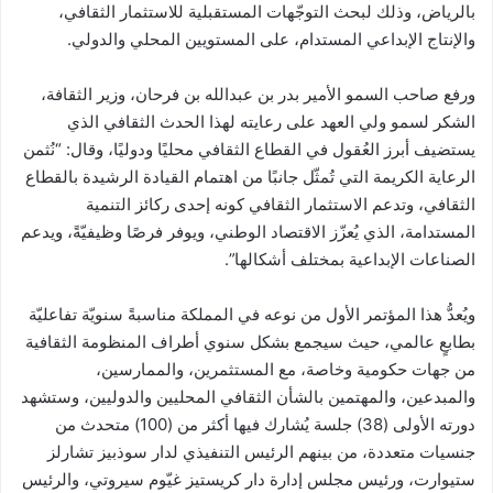
بالرياض، وذلك لبحث التوجّهات المستقبلية للاستثمار الثقافي،
والإنتاج الإبداعي المستدام، على المستويين المحلي والدولي.
ورفع صاحب السمو الأمير بدر بن عبدالله بن فرحان، وزير الثقافة،
الشكر لسمو ولي العهد على رعايته لهذا الحدث الثقافي الذي
يستضيف أبرز العُقول في القطاع الثقافي محليًا ودوليًا، وقال: “نُثمن
الرعاية الكريمة التي تُمثّل جانبًا من اهتمام القيادة الرشيدة بالقطاع
الثقافي، وتدعم الاستثمار الثقافي كونه إحدى ركائز التنمية
المستدامة، الذي يُعزّز الاقتصاد الوطني، ويوفر فرصًا وظيفيّةً، ويدعم
الصناعات الإبداعية بمختلف أشكالها”.
ويُعدُّ هذا المؤتمر الأول من نوعه في المملكة مناسبةً سنويّة تفاعليّة
بطابعٍ عالمي، حيث سيجمع بشكل سنوي أطراف المنظومة الثقافية
من جهات حكومية وخاصة، مع المستثمرين، والممارسين،
والمبدعين، والمهتمين بالشأن الثقافي المحليين والدوليين، وستشهد
دورته الأولى (38) جلسة يُشارك فيها أكثر من (100) متحدث من
جنسيات متعددة، من بينهم الرئيس التنفيذي لدار سوذبيز تشارلز
ستيوارت، ورئيس مجلس إدارة دار كريستيز غيّوم سيروتي، والرئيس