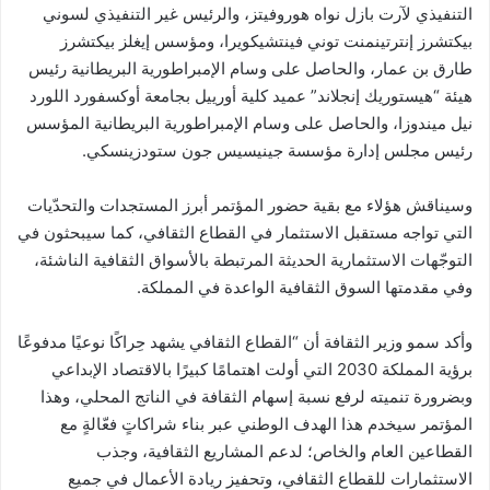
التنفيذي لآرت بازل نواه هوروفيتز، والرئيس غير التنفيذي لسوني
بيكتشرز إنترتينمنت توني فينتشيكويرا، ومؤسس إيغلز بيكتشرز
طارق بن عمار، والحاصل على وسام الإمبراطورية البريطانية رئيس
هيئة “هيستوريك إنجلاند” عميد كلية أورييل بجامعة أوكسفورد اللورد
نيل ميندوزا، والحاصل على وسام الإمبراطورية البريطانية المؤسس
رئيس مجلس إدارة مؤسسة جينيسيس جون ستودزينسكي.
وسيناقش هؤلاء مع بقية حضور المؤتمر أبرز المستجدات والتحدّيات
التي تواجه مستقبل الاستثمار في القطاع الثقافي، كما سيبحثون في
التوجّهات الاستثمارية الحديثة المرتبطة بالأسواق الثقافية الناشئة،
وفي مقدمتها السوق الثقافية الواعدة في المملكة.
وأكد سمو وزير الثقافة أن “القطاع الثقافي يشهد حِراكًا نوعيًا مدفوعًا
برؤية المملكة 2030 التي أولت اهتمامًا كبيرًا بالاقتصاد الإبداعي
وبضرورة تنميته لرفع نسبة إسهام الثقافة في الناتج المحلي، وهذا
المؤتمر سيخدم هذا الهدف الوطني عبر بناء شراكاتٍ فعّالةٍ مع
القطاعين العام والخاص؛ لدعم المشاريع الثقافية، وجذب
الاستثمارات للقطاع الثقافي، وتحفيز ريادة الأعمال في جميع