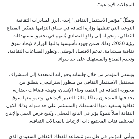
المجالات الإبداعية”.
ويمثّلُ “مؤتمر الاستثمار الثقافي” إحدى أبرز المبادرات الثقافية
النوعية التي تنظمها وزارة الثقافة في سياق التزامها بتمكين القطاع
الثقافي، وتحويله إلى رافدٍ اقتصادي يُسهم في تحقيق مستهدفات
رؤية 2030، وذلك ضمن جهود تأسيسية بذلتها الوزارة لإيجاد سوق
ثقافية مستدامة، تدعم الاقتصاد الوطني، وتطور الصناعات الثقافية،
وتخدم المبدع والمستهلك على حد سواء.
ويسعى المؤتمر من خلال جلساته وحواراته المتعددة إلى استشراف
مستقبل الاستثمار الثقافي من منظور إستراتيجي، ينطلق من
محورية الثقافة في التنمية وبناء الإنسان، وتهيئة فضاءات حضارية
يجد فيها المبدعون مناخًا مثاليًا للتعبير الإبداعي، وتنمو معها سوق
ثقافية يستفيد منها المستهلك والمستثمر على حد سواء، وذلك لكون
الثقافة أصلاً تنمويًا يؤثر في الناتج المحلي، ويُتيح فرص العمل والإنتاج
لمختلف فئات المجتمع ذات الارتباط بالمجالات الثقافية.
ويأتي المؤتمر في ظل نمو مُتصاعد للقطاع الثقافي السعودي الذي