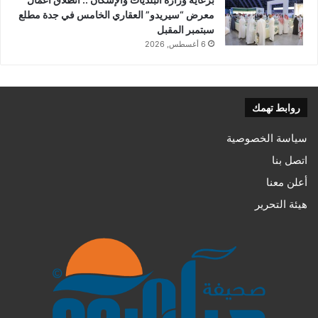
معرض “سيريدو” العقاري الخامس في جدة مطلع
سبتمبر المقبل
6 أغسطس, 2026
روابط تهمك
سياسة الخصوصية
اتصل بنا
أعلن معنا
هيئة التحرير