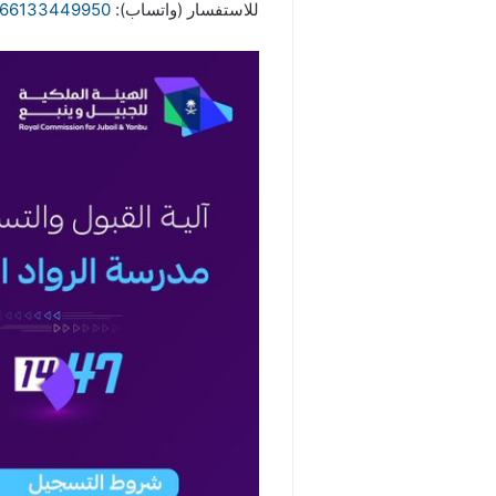
للاستفسار (واتساب):
966133449950