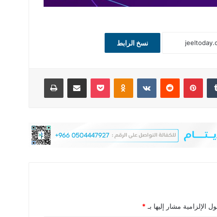
نسخ الرابط
‏Tumblr
بينتيريست
‏Reddit
‏VKontakte
Odnoklassniki
‫Pocket
مشاركة عبر البريد
طباعة
ل الإلزامية مشار إليها بـ
*