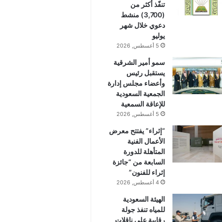
تنفّذ أكثر من
(3,700) منشط
دعوي خلال شهر
يوليو
5 أغسطس, 2026
سمو أمير الشرقية
يستقبل رئيس
وأعضاء مجلس إدارة
الجمعية السعودية
للإعاقة السمعية
5 أغسطس, 2026
“إثراء” يفتتح معرض
الأعمال الفنية
المتأهلة للدورة
السابعة من “جائزة
إثراء للفنون”
4 أغسطس, 2026
الهيئة السعودية
للمياه تنفذ جولة
رقابية على ناقلات