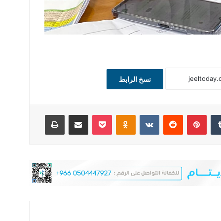
نسخ الرابط
‏Tumblr
بينتيريست
‏Reddit
‏VKontakte
Odnoklassniki
‫Pocket
مشاركة عبر البريد
طباعة