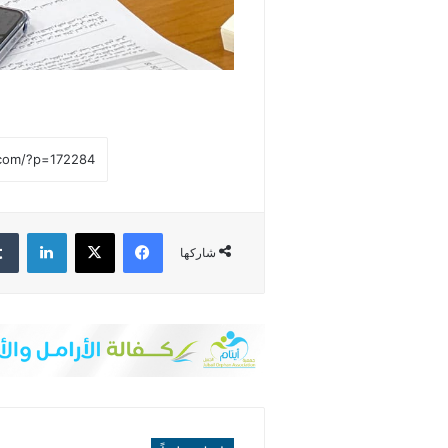
فيسبوك
‫X
لينكدإن
شاركها