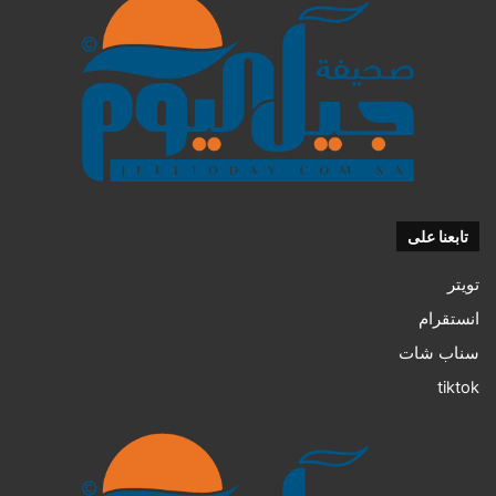
تابعنا على
تويتر
انستقرام
سناب شات
tiktok