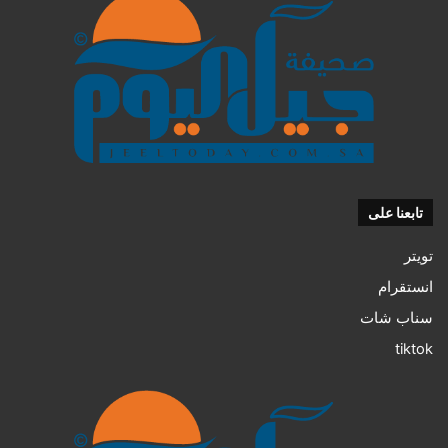
تابعنا على
تويتر
انستقرام
سناب شات
tiktok