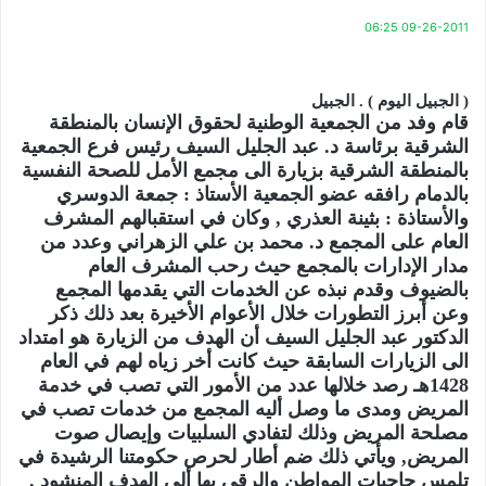
09-26-2011 06:25
( الجبيل اليوم ) . الجبيل
قام وفد من الجمعية الوطنية لحقوق الإنسان بالمنطقة
الشرقية برئاسة د. عبد الجليل السيف رئيس فرع الجمعية
بالمنطقة الشرقية بزيارة الى مجمع الأمل للصحة النفسية
بالدمام رافقه عضو الجمعية الأستاذ : جمعة الدوسري
والأستاذة : بثينة العذري , وكان في استقبالهم المشرف
العام على المجمع د. محمد بن علي الزهراني وعدد من
مدار الإدارات بالمجمع حيث رحب المشرف العام
بالضيوف وقدم نبذه عن الخدمات التي يقدمها المجمع
وعن أبرز التطورات خلال الأعوام الأخيرة بعد ذلك ذكر
الدكتور عبد الجليل السيف أن الهدف من الزيارة هو امتداد
الى الزيارات السابقة حيث كانت أخر زياه لهم في العام
1428هـ رصد خلالها عدد من الأمور التي تصب في خدمة
المريض ومدى ما وصل أليه المجمع من خدمات تصب في
مصلحة المريض وذلك لتفادي السلبيات وإيصال صوت
المريض, ويأتي ذلك ضم أطار لحرص حكومتنا الرشيدة في
تلمس حاجيات المواطن والرقي بها ألى الهدف المنشود .