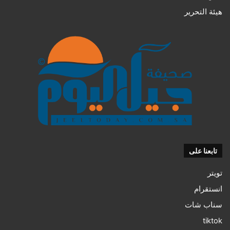
هيئة التحرير
تابعنا على
تويتر
انستقرام
سناب شات
tiktok