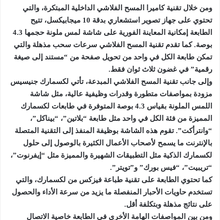
ومن خلال تقنية كاميرا المسح الفلاشي الداخلية المبتكرة، والتي
تحتوي على جهاز تصوير استشعاري بدقة 10 ميجابيكسل، تتيح
الطابعة إمكانية المعاينة الفورية على شاشة لمس ملونة حجمها 4.3
بوصة. كما تقدم تقنية المسح الفلاشي سرعات سحب مذهلة والتي
تمكن طابعة الكل في واحد من تحويل صفحة من “مستند إلى صيغة
رقمية” في غضون ثلاث ثوان فقط.
وإلى جانب تقنية المسح الفلاشي المبدعة، تأتي لكسمارك جنيسيس
مزودة بمواصفات متطورة وقدرات وظيفية عالية، مثل شاشة
اللمس الملونة بقياس 4.3 بوصة المتوفرة في طابعات لكسمارك
المميزة من فئة الكل في واحد مثل طابعة “بلاتين”، “بيناكل”،
“وانترأكت”. تقوم هذه الشاشة بوظيفة المنفذ إلى التقنية المتصلة
بالإنترنت ما يسمح لأصحاب الأعمال الكثيرة بالوصول إلى حلول
لكسمارك الذكية مثل التطبيقات الشهيرة والمميزة مثل “إيفرنوت”،
“تريبيت”، “فيس بورك” و”تويتر”.
كما تحتوي الطابعة على تقنية طباعة فيزكس من لكسمارك، والتي
تستخدم حاويات الأحبار المنفصلة ما يزيد من سرعة الأداء والحصول
على نتائج مذهلة وبتكلفة أقل.
ومن بين المواصفات الهامة الأخرى في الطابعة خاصية الاتصال