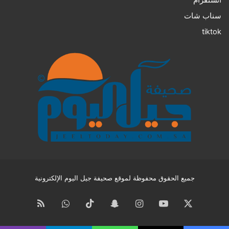
انستقرام
سناب شات
tiktok
جميع الحقوق محفوظة لموقع صحيفة جيل اليوم الإلكترونية
‫X
‫YouTube
انستقرام
سناب
‫TikTok
واتساب
ملخص
تشات
الموقع