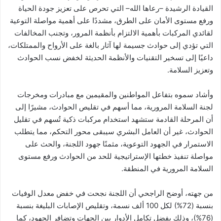
القيادة الرشيدة –رعاها الله– التي تحرص على تعزيز جودة الحياة
ورفع مستوى الأمان على الطرق، مشددًا على أهمية مواصلة التوعية
لقائدي المركبات بأهمية الالتزام بأنظمة المرور، وتجنب المخالفات
التي تؤدي إلى حوادث جسيمة لها آثار بالغة على الأرواح والممتلكات،
داعيًا إلى تسخير التقنيات والأنظمة الحديثة لخفض نسب الحوادث
وتعزيز السلامة.
وأشاد سموه بتفاعل المواطنين والمقيمين مع مبادرات ومخرجات
لجنة السلامة المرورية، مما أسهم في تقليص الحوادث، مشيرًا إلى
أن المرحلة القادمة ستشهد استخدام مركبات ذكية تُسهم في تقليل
الحوادث، غير أن العامل البشري سيبقى محور التحكم، مما يتطلب
الاستمرار في الجهود التوعوية، مثمنًا جهود اللجنة، والحث على
مواصلة تنفيذ خطتها الإستراتيجية للحد من الحوادث ورفع مستوى
السلامة المرورية في المنطقة.
من جهته، أوضح الراجحي أن اللجنة نجحت في خفض معدل الوفيات
بنسبة (72%) لكل 100 ألف نسمة، وتقليص الإصابات البليغة بنسبة
(76%)، وذلك بفضل تكامل الأدوار بين الجهات وتضافر الجهود، كما