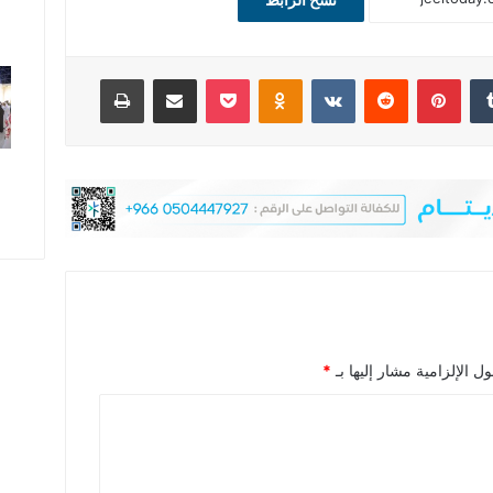
‏Tumblr
بينتيريست
‏Reddit
‏VKontakte
Odnoklassniki
‫Pocket
مشاركة عبر البريد
طباعة
ل الإلزامية مشار إليها بـ
*