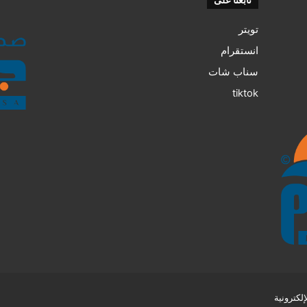
تويتر
انستقرام
سناب شات
tiktok
كترونية