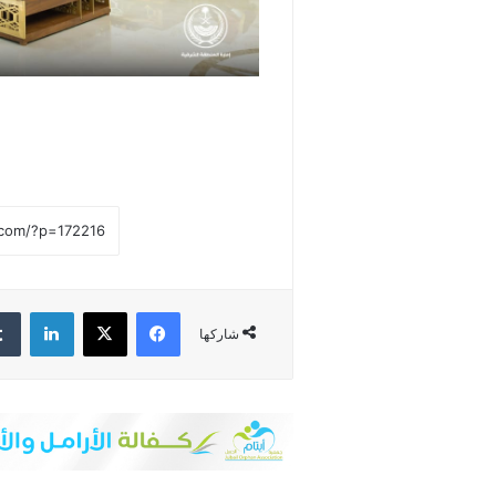
فيسبوك
‫X
لينكدإن
شاركها