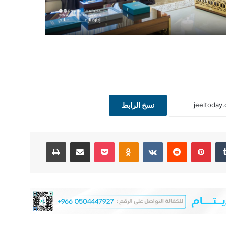
نسخ الرابط
‏Tumblr
بينتيريست
‏Reddit
‏VKontakte
Odnoklassniki
‫Pocket
مشاركة عبر البريد
طباعة