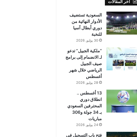
أخر المقالات
السعودية تستضيف
الأدوار النهائية من
دوري أبطال آسيا
للنخبة
30 يوليو, 2026
“ملكية الجبيل” تدعو
لـ الانضمام إلى برامج
صيف الجبيل
الرياضي خلال شهر
أغسطس
28 يوليو, 2026
13 أغسطس ..
انطلاق دوري
المحترفين السعودي
بـ 34 جولة و306
مباريات
24 يوليو, 2026
فتح باب التسجيل في