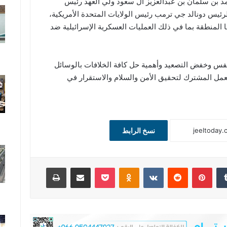
 بن سلمان بن عبدالعزيز آل سعود ولي العهد رئيس
 الرئيس دونالد جي ترمب رئيس الولايات المتحدة الأمريكية،
المنطقة بما في ذلك العمليات العسكرية الإسرائيلية ضد
فس وخفض التصعيد وأهمية حل كافة الخلافات بالوسائل
لعمل المشترك لتحقيق الأمن والسلام والاستقرار في
نسخ الرابط
‏Tumblr
بينتيريست
‏Reddit
‏VKontakte
Odnoklassniki
‫Pocket
مشاركة عبر البريد
طباعة