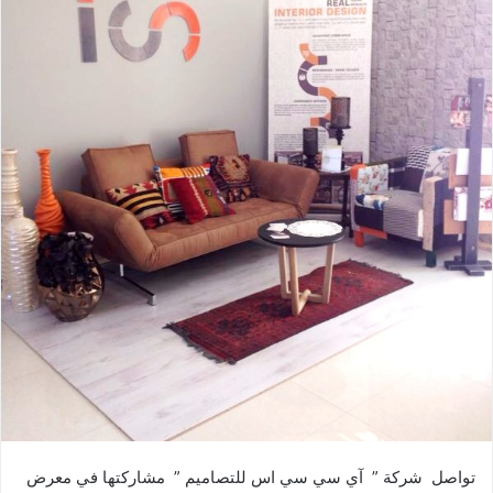
تواصل شركة ” آي سي سي اس للتصاميم ” مشاركتها في معرض