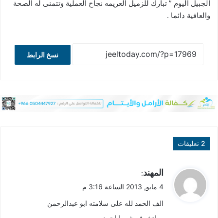
الجبيل اليوم ” تبارك للزميل العريمه نجاح العملية وتتمنى له الصحة
والعافية دائما .
نسخ الرابط
‫2 تعليقات
ي
المهند
:
ق
4 مايو, 2013 الساعة 3:16 م
و
الف الحمد لله على سلامته ابو عبدالرحمن
ل
وماتشوف شر يا احمد