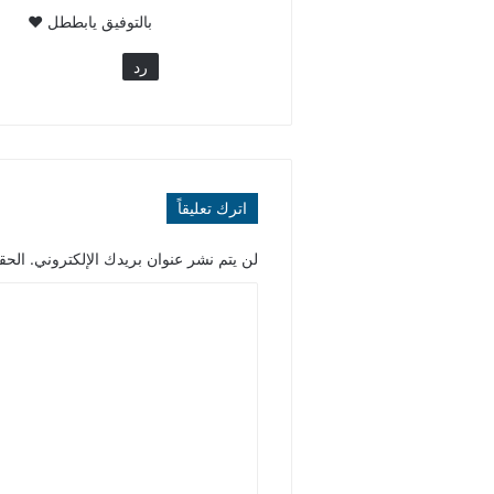
بالتوفيق يابططل ♥
رد
اترك تعليقاً
لن يتم نشر عنوان بريدك الإلكتروني.
الحقو
ا
ل
ت
ع
ل
ي