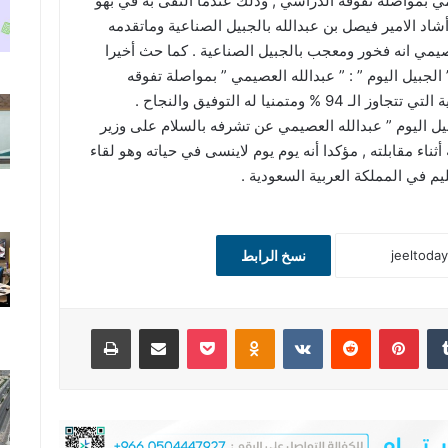
 بمواصلة تفوقه الدراسي , وذلك عندما التقى به في بهو
أشاد الامير فيصل بن عبدالله بالجبيل الصناعية وماتقدمه
يمي انه فخور ومعجب بالجبيل الصناعية . كما حث أخيرا
الجبيل اليوم ” : ” عبدالله العصيمي ” بمواصلة تفوقه
تمنيا له التوفيق والنجاح .
يل اليوم ” عبدالله العصيمي عن تشرفه بالسلام على وزير
 أثناء مقابلته , مؤكدا أنه يوم يوم لاينسى في حياته وهو لقاء
يم في المملكة العربية السعودية .
نسخ الرابط
‏Tumblr
بينتيريست
‏Reddit
‏VKontakte
Odnoklassniki
‫Pocket
مشاركة عبر البريد
طباعة