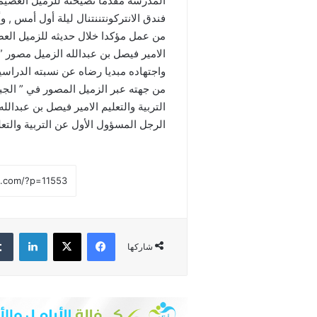
المدرسة مقدما نصيحته للزميل العصيمي
فندق الانتركونتننتنال ليلة أول أمس , و
من عمل مؤكدا خلال حديثه للزميل العص
الامير فيصل بن عبدالله الزميل مصور ” 
واجتهاده مبديا رضاه عن نسبته الدراسية التي تتجاوز الـ 94 % وم
من جهته عبر الزميل المصور في ” الجب
التربية والتعليم الامير فيصل بن عبدالله
الرجل المسؤول الأول عن التربية والتعل
فيسبوك
‫X
لينكدإن
شاركها