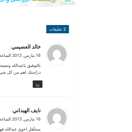
‫2 تعليقات
ي
خالد العصيمي
:
ق
16 مارس, 2013 الساعة 8:36 ص
و
بالتوفيق ياعبدالله ونصي
ل
دراستك اهم من كل شي
رد
ي
نايف الهبداني
:
ق
16 مارس, 2013 الساعة 1:19 م
و
يستآهل اخوي عبدالله فهو
ل