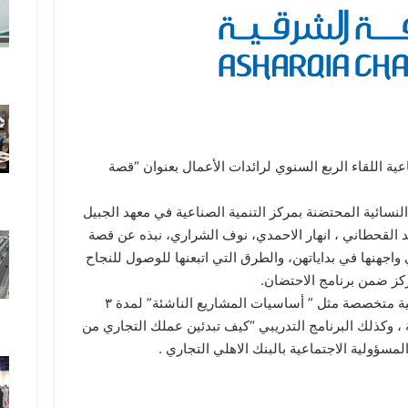
ية اللقاء الربع السنوي لرائدات الأعمال بعنوان “قصة
نسائية المحتضنة بمركز التنمية الصناعية في معهد الجبيل
د القحطاني ، انهار الاحمدي، نوف الشراري، نبذه عن قصة
اجهنها في بداياتهن، والطرق التي اتبعنها للوصول للنجاح
ز ضمن برنامج الاحتضان.
علماً بان الرياديات خضعن لبرامج تدريبية متخصصة مثل ” أساسيات المشاريع الناشئة” لمدة ٣
 ، وكذلك البرنامج التدريبي “كيف تبدئين عملك التجاري من
لمسؤولية الاجتماعية بالبنك الاهلي التجاري .