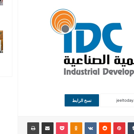
نسخ الرابط
‏Tumblr
بينتيريست
‏Reddit
‏VKontakte
Odnoklassniki
‫Pocket
مشاركة عبر البريد
طباعة