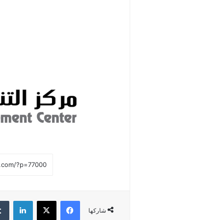
فيسبوك
‫X
لينكدإن
شاركها