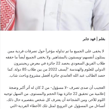
بقلم | فهد جابر
لا يخفى على الجميع ما تم تداوله مؤخراً حول تصرفات فردية ممن
يمثلون أنفسهم-ويسمَون بالمشاهير. ولا يخفى الجميع أيضاً ما حققه
طلاب الفريق السعودي بحصد 22 جائزة في معرض ريجينيرون
الدولي للعلوم والهندسة “آيسف 2022 من بين طلاب 85 دولة. كما
حصد الطالب عبد الله الغامدي جائزة أفضل مشروع وباحث شاب.
العجيب أن صدى تصرف -لا مسؤول- من 2 كان له أثر أكبر وضجة
إعلامية من تحقيق 22 جائزة بهذا الحجم والمستوى. من السهل توجيه
اللوم للآخر، ومن الشجاعة أن يعترف كل شخص بتقصيره حال ذلك.
أتساءل من المسؤول عن الترويج لمثل تلك الأخطاء الفردية-التي