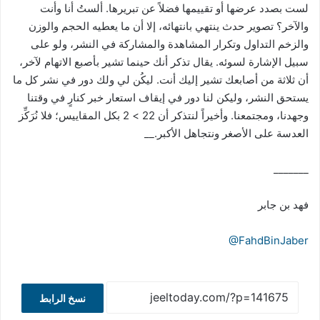
لست بصدد عرضها أو تقييمها فضلاً عن تبريرها. ألستُ أنا وأنت
والآخر؟ تصوير حدث ينتهي بانتهائه، إلا أن ما يعطيه الحجم والوزن
والزخم التداول وتكرار المشاهدة والمشاركة في النشر، ولو على
سبيل الإشارة لسوئه. يقال تذكر أنك حينما تشير بأصبع الاتهام لآخر،
أن ثلاثة من أصابعك تشير إليك أنت. ليكُن لي ولك دور في نشر كل ما
يستحق النشر، وليكن لنا دور في إيقاف استعار خبر كنارٍ في وقتنا
وجهدنا، ومجتمعنا. وأخيراً لنتذكر أن 22 > 2 بكل المقاييس؛ فلا نُرَكِّز
العدسة على الأصغر ونتجاهل الأكبر.__
_______
فهد بن جابر
@FahdBinJaber
نسخ الرابط