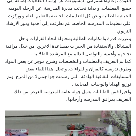
العودة ،وغاليةالشمراني المسؤوﻻت عن إرشاد الطالبات إضافة إلى
جميع المعلمات. و بداية تحدثت مديرة المدرسة عن الرحله اليوميه
الحياتية للطالبه و عن كل التعليمات الخاصه بالتعليم العام و وركزت
على تنظيمات المدرسه الخاصه…ثم تطرقت إلى أهمية ودور اﻻرشاد
التربوي
وعززت قدرة وإمكانيات الطالبة بمحاولة اتخاذ القرارات و حل
المشاكل والاستفادة من الخبرات بمساعدة الآخرين من خلال مراقبة
نجاحهم وأهمية والتواصل الدائم مع المرشدة الطﻻبية .
كما تم التعريف بالمعلمات والتخصصات وشرح موجز عن بعض المواد
وطرق تدريسه كالقران والقراءات. و تخلل هذا اللقاء بعض
المسابقات الثقافية الهادفة التى رسمت جوا جميﻻ من المرح وتم
توزيع الهدايا والوجبات المجانية .
واخيرا قمن الطالبات بعمل جولة عامة للمدرسة الغرض من ذلك
التعريف بمرافق المدرسه وأرجائها .