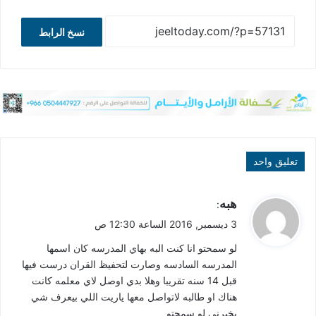
نسخ الرابط
تعليق واحد
ي
هبه
:
ق
3 ديسمبر, 2016 الساعة 12:30 ص
و
لو سمحتو انا كنت البه بهاي المدرسه كان اسمها
ل
المدرسه السادسه وصارت لتحفيظ القران درست فيها
قبل 14 سنه تقريبا وهلا بدي اوصل لاي معلمه كانت
هناك او طالبه لاتواصل معها ياريت اللي بيعرف شي
يخبرني لو سمحتو