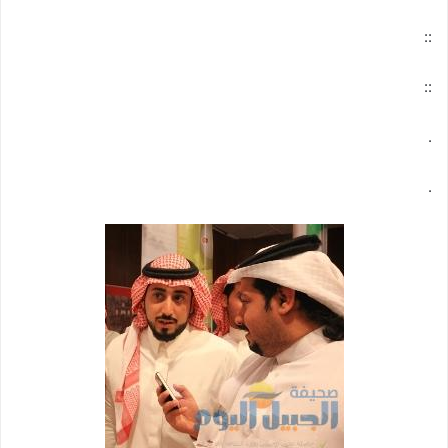
::
::
.
.