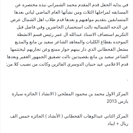
في بدايه الحفل قدم المقدم محمد الشمراني نبذه مختصره عن
المسابقه لمراحلها الثلاث ومن نشأتها العام الماضي لياتي بعدها
المتسابقين بتقديم مواهبهم و بعدها قدم طلاب اهل الشمال عرض
عن الدحه الشماليه نالت استحسان الحاضرين وفي فاصل قبل
التكريم استضاف الاستاذ عبدالله ال عمر رئيس قسم الانشطة
الموحده بقطاع الكليات والمعاهد الشاعر سعيد بن مانع والمذيع
مشعل القحطاني الذي دار بينهم حوار ممتع وعن تجاربهم ليختتمها
الشاعر سعيد بن مانع بقصيدتين نالت تصفيق الجمهور الغفير وبعدها
قدم الاعلامي عيد حبيان الدوسري الفائزين وكانت من نصيب كلا من:
.
المركز الاول محمد بن محمود المفلحي ( الانشاد ) الجائزه سيارة
يارس 2013
المركز الثاني عبدالوهاب القحطاني ( الأنشاد ) الجائزه خمس الف
ريال + ايباد