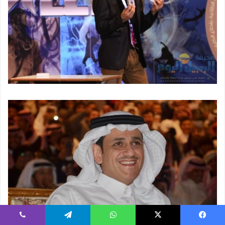
فيسبوك
‫X
واتساب
تيلقرام
ڤايبر