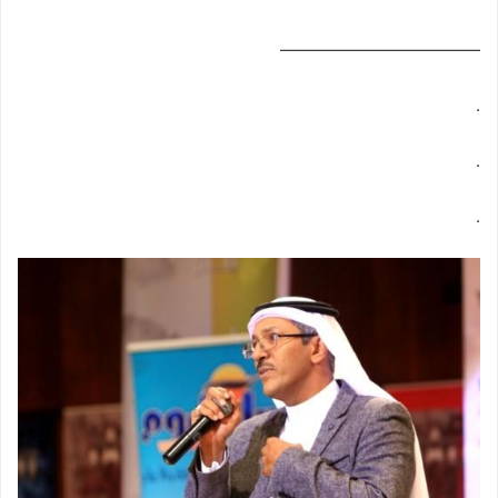
————————————
.
.
.