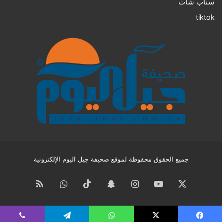
سناب شات
tiktok
جميع الحقوق محفوظة لموقع صحيفة جيل اليوم الإلكترونية
‫X
‫YouTube
انستقرام
سناب
‫TikTok
واتساب
ملخص
تشات
الموقع