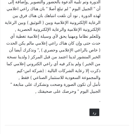
الدورة وتم تلبية الدعوة بالحضور والتصوير ,وإضافة إلى
أن ” الجبيل اليوم ” لم تبلغ أصلا ” بان هناك راعي اعلامي
لهذه الدورة , نود أن نلفت انتباهك بان هناك فرق بين
الرعاية الإلكترونية الإعلامية وبين ( التوثيق ) وبين الرعاية
الإلكترونية الإعلامية والرعاية الإلكترونية الحصرية ,
وللعلم نظاما ومهنيا يحق لأي وسيلة إعلامية تغطية أي
حدث حتى وإن كان هناك راعي إعلامي مالم يكن الحدث
( خاص بالراعي الإعلامي وحصري ) ,” ونذكرك أيضا أن
الخبر المنشور لدينا اعتمد من قبل المركز ( ولدينا نسخة
من الخبر ) ولم يذكر فيه أي راعي الكتروني إعلامي كما
ذكرت إلا رعاية الشركات التالية : (شركة اس-كيم
والمجموعة السعودية للاستثمار الصناعي ) فقط ,
نأمل أن تكون الصورة وضحت ونشكرك على متابعة ”
الجبيل اليوم ” وحرصك على صحيفتك ,
.
رد