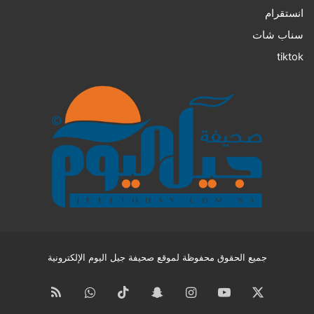
انستقرام
سناب شات
tiktok
جميع الحقوق محفوظة لموقع صحيفة جيل اليوم الإلكترونية
‫X
‫YouTube
انستقرام
سناب
‫TikTok
واتساب
ملخص