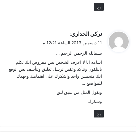
رد
ي
تركي الحداري
:
ق
11 ديسمبر, 2013 الساعة 12:21 م
و
بسمالله الرحمن الرحيم …
ل
اسامه انا لا اعرف الشخص بس مفروض انك تكلم
بالتلفون وتتأكد وعقبن ترسل تعليق وتتأسف بس اتوقع
انك متحمس واجد واشكرك على اهتمامك وجهدك
للمواضيع …
ويقول المثل من سبق لبق
وشكرا..
رد