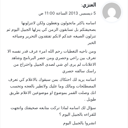
ي
العنزي
:
ق
5 ديسمبر, 2013 الساعة 11:00 ص
و
اسامه ياكثر ماتجولون وتغطون ولكن لاتنزلونها
ل
بصحيفتكم بل تسابقون الزمن كي ينزلها الجبيل اليوم ثم
تنزلون الصيغه عندكم لانكم تفتقدون التحرير وصياغه
الخبر
ومن ناحيه التغطيات رحم الله امرء عرف قدر نفسه الا
تعرف بين راعي وحصري ومن حضر البرنامج وشاهد
الاعلانات لم يرى اي شي لصدى الجبيل واختراع من
راسك سالفه حصري
اسامه يريد لك احتكاك بمن سبقوك بالاعلام كي تعرف
المصطلحات ومالك وما عليك ولاتطير بالعجه وتحسب
انك وصلت القمر بموضوع او موضوعين الاعلام طريق
طويل .
سؤال لك اسامه لماذا تركت متابعه صحيفتك واتجهت
للقراءه بالجبيل اليوم ؟
انشروا يالجبيل اليوم