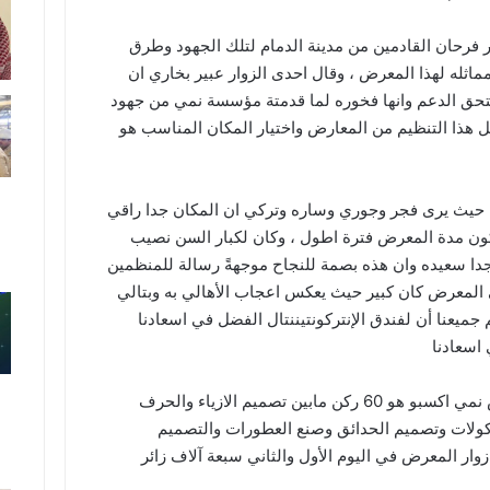
ر فرحان القادمين من مدينة الدمام لتلك الجهود وطرق
ثله لهذا المعرض ، وقال احدى الزوار عبير بخاري ان
ستحق الدعم وانها فخوره لما قدمتة مؤسسة نمي من جهود
 هذا التنظيم من المعارض واختيار المكان المناسب هو
ا حيث يرى فجر وجوري وساره وتركي ان المكان جدا راقي
تكون مدة المعرض فترة اطول ، وكان لكبار السن نصيب
جدا سعيده وان هذه بصمة للنجاح موجهةً رسالة للمنظمين
 المعرض كان كبير حيث يعكس اعجاب الأهالي به وبتالي
جميعنا أن لفندق الإنتركونتيننتال الفضل في اسعادنا
اسعادنا
الجدير بذكر ان عدد المشاركين بمعرض نمي اكسبو هو 60 ركن مابين تصميم الازياء والحرف
أكولات وتصميم الحدائق وصنع العطورات والتصميم
زوار المعرض في اليوم الأول والثاني سبعة آلاف زائر