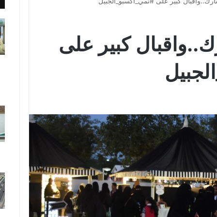
ك..واقبال كبير على
لجبيل