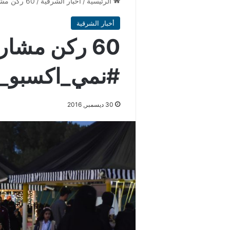
الرئيسية
/
أخبار الشرقية
/
60 ركن مشارك..واقبال كبير على #نمي_اكسبو_الجبيل
أخبار الشرقية
60 ركن مشار
#نمي_اكسبو_ا
30 ديسمبر, 2016