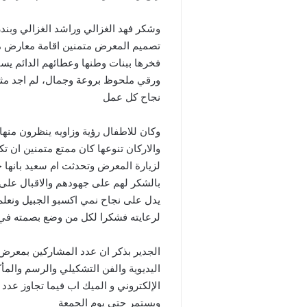
وشكر فهد الغزالي وراشد الغزالي وبند
تصميم المعرض متمنين اقامة معارض مما
فخرها ببنات وطنها وعطائهم الدائم ي
ورقي ملحوظ بروعة وجمال، لم اجد مثل
نجاح كل عمل
وكان للاطفال رؤية وزاويه ينظرون منه
والاركان تنوعها كان ممتع متمنين ان 
لزيارة المعرض وتحدثت ام سعيد بانها 
بالشكر لهم على جهودهم والاقبال على
يدل على نجاح نمي اكسبو الجبيل ونعلم 
لرعايته فشكرا لكل من وضع بصمته في 
اليديوية والفن التشكيلي والرسم والم
الإلكتروني و الميك اب فيما تجاوز عدد 
ويستمر حتى يوم الجمعة