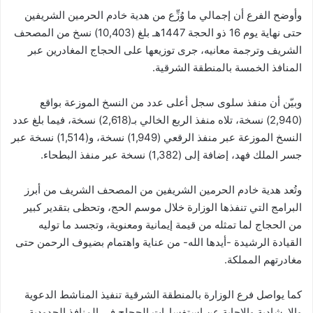
وأوضح الفرع أن إجمالي ما وُزِّع من هدية خادم الحرمين الشريفين
حتى نهاية يوم 16 ذو الحجة 1447هـ بلغ (10,403) نسخ من المصحف
الشريف وترجمة معانيه، جرى توزيعها على الحجاج المغادرين عبر
المنافذ الخمسة بالمنطقة الشرقية.
وبيّن أن منفذ سلوى سجل أعلى عدد من النسخ الموزعة بواقع
(2,940) نسخة، تلاه منفذ الربع الخالي بـ(2,618) نسخة، فيما بلغ عدد
النسخ الموزعة عبر منفذ الرقعي (1,949) نسخة، و(1,514) نسخة عبر
جسر الملك فهد، إضافة إلى (1,382) نسخة عبر منفذ البطحاء.
وتُعد هدية خادم الحرمين الشريفين من المصحف الشريف من أبرز
البرامج التي تنفذها الوزارة خلال موسم الحج، وتحظى بتقدير كبير
من الحجاج لما تمثله من قيمة إيمانية ومعنوية، وتجسد ما توليه
القيادة الرشيدة -أيدها الله- من عناية واهتمام بضيوف الرحمن حتى
مغادرتهم المملكة.
كما يواصل فرع الوزارة بالمنطقة الشرقية تنفيذ المناشط الدعوية
والإرشادية والإجابة عن استفسارات الحجاج في المنافذ الحدودية