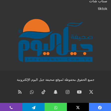
سناب شات
tiktok
جميع الحقوق محفوظة لموقع صحيفة جيل اليوم الإلكترونية
‫X
‫YouTube
انستقرام
سناب
‫TikTok
واتساب
ملخص
تشات
الموقع