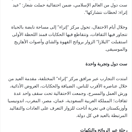
ست دول من العالم الإسلامي، ضمن احتفالية حملت شعار: “عيد
إثراء: لحظات نتشاركها”.
وخلال أيام الاحتفال، تحول مركز “إثراء” إلى مساحة نابضة بالحياة
تتجاور فيها الثقافات، وتتقاطع فيها الحكايات فمنذ اللحظة الأولى
استقبلت “البلازا” الزوار بروائح القهوة والشاي وأصوات الأهازيج
والموسيقى.
ست دول وتجربة واحدة
امتدت التجارب عبر مرافق مركز “إثراء” المختلفة، مقدمة العيد من
خلال عناصره الأقرب للناس، الضيافة والحكايات، العروض الأدائية،
ورش العمل والمسرح، وجمعت الاحتفالية تحت سقف واحد عدة
ثقافات؛ المملكة العربية السعودية، عمان، مصر، المغرب، اندونيسيا
وأوزبكستان في تجربة أتاحت للزوار التعرف على العادات والتقاليد
المرتبطة بالعيد في كل دولة.
رحلة عبر الروائح والنكهات