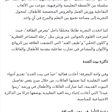
سلسلة من الأنشطة التعليمية والترفيهية، تنوعت بين الألعاب
التفاعلية وورش العمل والعروض المخصصة للأطفال، لتتحول
التجربة إلى مساحة تجمع بين التعلم والمرح في آنٍ واحد.
كما اتخذت التجربة طابعًا مختلفًا داخل “معرض الطاقة”، حيث
امتزجت العلوم بالحواس عبر ورش مثل “رحلة المشاعر العطرية”
و”اللون الخفّي” و”طيف العيد” التي اكتشفت العلاقة بين الروائح
والألوان والمشاعر في تجارب تفاعلية مقدمة للأطفال والعائلات.
ذاكرة بيت الجدة
وفي واحة المعرفة؛ أعادت فعالية “عيدٌ في بيت الجدة” تقديم أجواء
العيد التقليدية كما تعيشها العائلات، من خلال سردٍ يقص تفاصيل
البيوت القديمة، كما شاركت العائلات والأطفال في ورشة “زينوا
عيدنا” التي أعادت إحياء زينة العيد التقليدية بوصفها جزءًا من الذاكرة
الاجتماعية للمناسبة.
دعوة للتأمل في معنى الضيافة