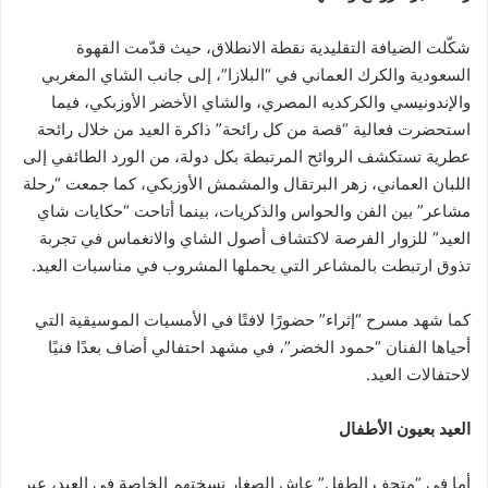
شكّلت الضيافة التقليدية نقطة الانطلاق، حيث قدّمت القهوة
السعودية والكرك العماني في “البلازا”، إلى جانب الشاي المغربي
والإندونيسي والكركديه المصري، والشاي الأخضر الأوزبكي، فيما
استحضرت فعالية “قصة من كل رائحة” ذاكرة العيد من خلال رائحة
عطرية تستكشف الروائح المرتبطة بكل دولة، من الورد الطائفي إلى
اللبان العماني، زهر البرتقال والمشمش الأوزبكي، كما جمعت “رحلة
مشاعر” بين الفن والحواس والذكريات، بينما أتاحت “حكايات شاي
العيد” للزوار الفرصة لاكتشاف أصول الشاي والانغماس في تجربة
تذوق ارتبطت بالمشاعر التي يحملها المشروب في مناسبات العيد.
كما شهد مسرح “إثراء” حضورًا لافتًا في الأمسيات الموسيقية التي
أحياها الفنان “حمود الخضر”، في مشهد احتفالي أضاف بعدًا فنيًا
لاحتفالات العيد.
العيد بعيون الأطفال
أما في “متحف الطفل” عاش الصغار نسختهم الخاصة في العيد، عبر