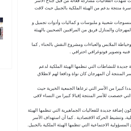
حيث شهدت الفعاليات مشاركه فعاله من قبل جناح الأسر
جة وذلك بمشاركة أكثر من (90 ) أسرة منتجة بدعم من الهيئة الملكية بالجبيل حيث لاقت
 منسوجات شعبية و ملبوسات و كماليات وأدوات تجميل و
مهرجان والمنازل فريق من المراقبين الصحيين بالهيئة
ياطة الملابس والعباءات ومشروع النقش بالحناء , كما
نيه وتصوير فوتوغرافي احترافي .
 جديدة للنشاطات التي تنظمها الهيئة الملكية لدعم
ر المنتجة أن المهرجان كان نواة ودافعا لهم لانطلاق
ا كبيرا من الأسر التي ترعاها الجمعية الخيرية حيث
تي خصصت للأسر المنتجة إقبالا كبيرا من النساء لاقى
كون إضافة جديدة للفعاليات الجماهيرية التي تنظمها الهيئة
ية، وتنشيط الحركة الاقتصادية . كما أن استهداف الأسر
مسؤولية الاجتماعية التي تنظمها الهيئة الملكية بالجبيل.