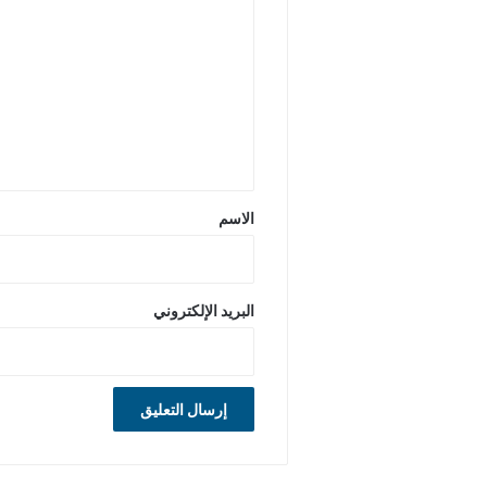
ل
ت
ع
ل
ي
ق
*
الاسم
البريد الإلكتروني