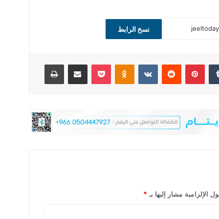
نسخ الرابط
‏Tumblr
بينتيريست
‏Reddit
‏VKontakte
Odnoklassniki
‫Pocket
مشاركة عبر البريد
طباعة
ل الإلزامية مشار إليها بـ
*