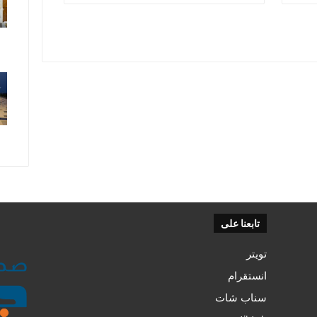
تابعنا على
تويتر
انستقرام
سناب شات