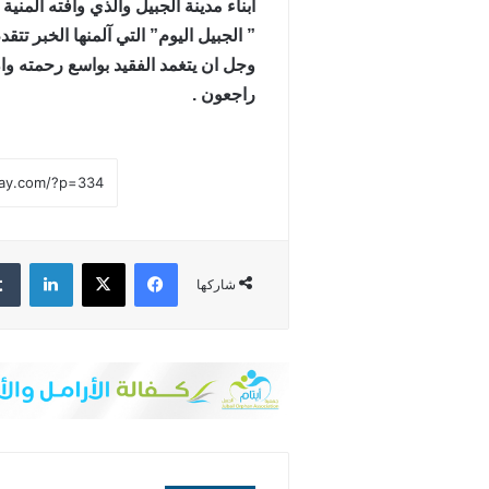
أبناء مدينة الجبيل والذي وافته المن
” الجبيل اليوم” التي آلمنها الخبر تتق
وجل ان يتغمد الفقيد بواسع رحمته وان ي
راجعون .
فيسبوك
‫X
لينكدإن
شاركها