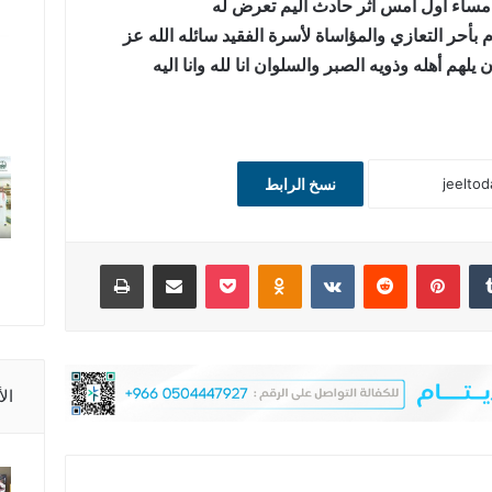
ية مساء اول امس اثر حادث اليم تعرض له
دم بأحر التعازي والمؤاساة لأسرة الفقيد سائله الله عز
لهم أهله وذويه الصبر والسلوان انا لله وانا اليه
نسخ الرابط
‏Tumblr
بينتيريست
‏Reddit
‏VKontakte
Odnoklassniki
‫Pocket
مشاركة عبر البريد
طباعة
ال