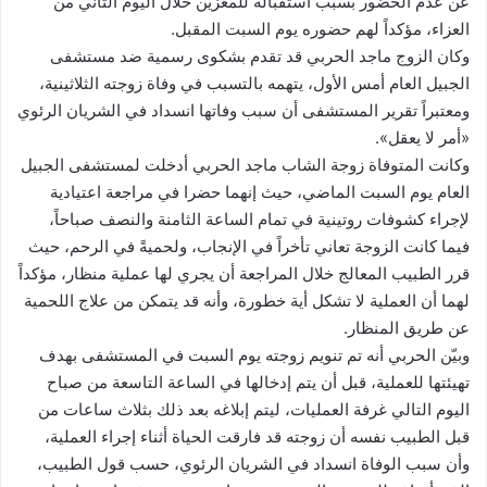
عن عدم الحضور بسبب استقباله للمعزين خلال اليوم الثاني من
العزاء، مؤكداً لهم حضوره يوم السبت المقبل.
وكان الزوج ماجد الحربي قد تقدم بشكوى رسمية ضد مستشفى
الجبيل العام أمس الأول، يتهمه بالتسبب في وفاة زوجته الثلاثينية،
ومعتبراً تقرير المستشفى أن سبب وفاتها انسداد في الشريان الرئوي
«أمر لا يعقل».
وكانت المتوفاة زوجة الشاب ماجد الحربي أدخلت لمستشفى الجبيل
العام يوم السبت الماضي، حيث إنهما حضرا في مراجعة اعتيادية
لإجراء كشوفات روتينية في تمام الساعة الثامنة والنصف صباحاً،
فيما كانت الزوجة تعاني تأخراً في الإنجاب، ولحميةً في الرحم، حيث
قرر الطبيب المعالج خلال المراجعة أن يجري لها عملية منظار، مؤكداً
لهما أن العملية لا تشكل أية خطورة، وأنه قد يتمكن من علاج اللحمية
عن طريق المنظار.
وبيّن الحربي أنه تم تنويم زوجته يوم السبت في المستشفى بهدف
تهيئتها للعملية، قبل أن يتم إدخالها في الساعة التاسعة من صباح
اليوم التالي غرفة العمليات، ليتم إبلاغه بعد ذلك بثلاث ساعات من
قبل الطبيب نفسه أن زوجته قد فارقت الحياة أثناء إجراء العملية،
وأن سبب الوفاة انسداد في الشريان الرئوي، حسب قول الطبيب،