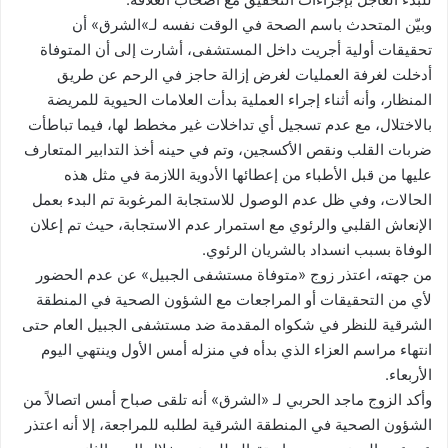
وبيّن المتحدث باسم الصحة في الوقت نفسه لـ»الشرق» أن
تحقيقات أولية أجريت داخل المستشفى، أشارت إلى أن المتوفاة
أدخلت لغرفة العمليات لغرض إزالة حاجز في الرحم عن طريق
المنظار، وأنه أثناء إجراء العملية بدأت العلامات الحيوية للمريضة
بالاختلال، مع عدم تسجيل أي تداخلات غير مخطط لها، فيما تباطأت
ضربات القلب ونقص الأكسجين، وتم في حينه أخذ التدابير المتعارف
عليها من قبل الأطباء من إعطائها الأدوية اللازمة في مثل هذه
الحالات، وفي ظل عدم الوصول للاستجابة المرغوبة تم البدء بعمل
الإنعاش القلبي والرئوي مع استمرار عدم الاستجابة، حيث تم إعلان
الوفاة بسبب انسداد بالشريان الرئوي.
من جهته، اعتذر زوج «متوفاة مستشفى الجبيل» عن عدم الحضور
لأي من التحقيقات أو المراجعات مع الشؤون الصحية في المنطقة
الشرقية للنظر في شكواه المقدمة ضد مستشفى الجبيل العام حتى
انتهاء مراسم العزاء الذي بدأه في منزله أمس الأول وينتهي اليوم
الأربعاء.
وأكد الزوج ماجد الحربي لـ «الشرق» أنه تلقى صباح أمس اتصالاً من
الشؤون الصحية في المنطقة الشرقية لطلبه للمراجعة، إلا أنه اعتذر