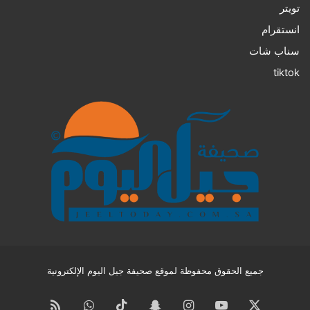
تويتر
انستقرام
سناب شات
tiktok
جميع الحقوق محفوظة لموقع صحيفة جيل اليوم الإلكترونية
‫X
‫YouTube
انستقرام
سناب
‫TikTok
واتساب
ملخص