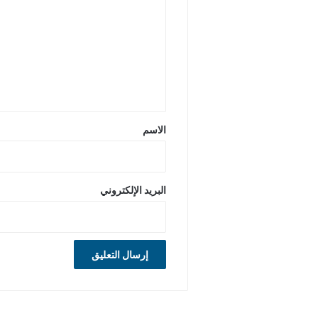
ت
ع
ل
ي
ق
*
الاسم
البريد الإلكتروني