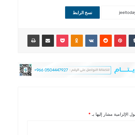
نسخ الرابط
‏Tumblr
بينتيريست
‏Reddit
‏VKontakte
Odnoklassniki
‫Pocket
مشاركة عبر البريد
طباعة
ل الإلزامية مشار إليها بـ
*