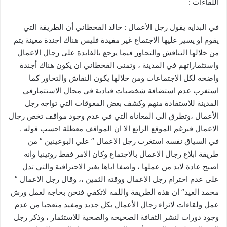
اللقاءات :
في البدايه يقول رجل الأعمال : خالد القحطاني أن الطريقة التي
يقوم او يسير عليها الاجتماع غير مفيدة فليس هناك اجندة معينة يتم
من خلالها التناقش والتحاور فيما يرجع بالفايدة على رجال الاعمال
واستثماراتهم في المدينة ، وتمنى القحطاني ان يكون هناك أجندة
واضحه لكل الاجتماعات ومن خلالها يكون النقاش والتحاور كما
استغرب عدم استضافة شخصيات قيادية في مجال الاستثمارفي
المدينة للاستفادة منهم وكشف بعض المعوقات التي تواجه رجل
الأعمال ،وتطرق الى المعاناة التي في عدم وجود مواقف تخص رجال
الاعمال فبرغم الموقع الرائع الا ان المواقف معطلة !حسب قوله .
في السياق نفسه استغرب رجل الاعمال ” علي البوعينين ” من
طريقة ابلاغ رجال الاعمال بالاجتماع وكان الامر فقط روتينيا وانه
اصبح عادة لابد من عملها ، واصفا اياها بغير الاحترافية والتي تدل
على عدم احترام رجل الاعمال ووقته الثمين ،، وقال رجل الاعمال ”
محمد العيد” ان هذه الطريقة واللمه لاتكفي فنحن بحاجه لعمل ورش
عمل ولقاءات لاثراء رجال الأعمال بكل جديد ومفيد متعجبا من عدم
وجود دورات لنشر الثقافة الصحيحه والصحية للاستثمار ، وذكر رجل