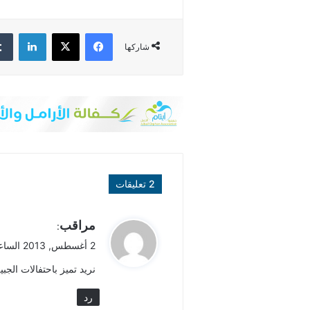
فيسبوك
‫X
لينكدإن
شاركها
‫2 تعليقات
ي
مراقب
:
ق
2 أغسطس, 2013 الساعة 6:01 م
و
نريد تميز باحتفالات الجب
ل
رد