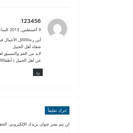
ي
123456
:
ق
3 أغسطس, 2013 الساعة 1:39 م
و
أين رجااااااال الأعمال 
ل
شفاه أهل الجبيل
لابد من العم والتنسيق 
عن أهل الجبيل ( أطفاااال 
رد
اترك تعليقاً
لن يتم نشر عنوان بريدك الإلكتروني.
الحقو