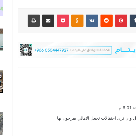
‏Tumblr
بينتيريست
‏Reddit
‏VKontakte
Odnoklassniki
‫Pocket
مشاركة عبر البريد
طباعة
يل وان نرى احتفالات تجعل الاهالي يفرحون بها