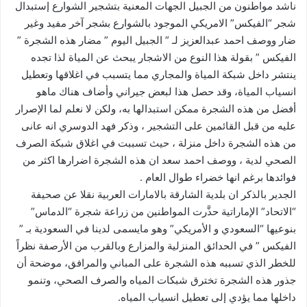
ناشد مواطنون من الجبيل الجهات المعنية بتشجير الشوارع إستبدال
شجر “الفيكس” الامريكي الموجود بالشوارع بشجر آخر مفيد وغير
ضار ووصف احمد عبدالعزيز لـ ” الجبيل اليوم ” مضار هذه الشجرة ”
الفيكس ” بقولة هذا النوع من الاشجار يبحث عن المياة لذا تجده
ينتشر داخل شبكة المياة والمجاري مما يتسبب في اغلاقها وتعطيل
انسياب المياة، وقد حصل هذا لبعض جيراني وأضاف هناك ماهو
أفضل من هذه الشجرة ممكن استبدالها به، ولكن لا نعلم لما الإصرار
عليه من قبل القائمين على التشجير ، وذكر فهد الدوسري انه عانى
من هذه الشجرة داخل منزلة ، حيث تسببت في اغلاق شبكة الصرف
الصحي لدية ، ووصف احمد سعد ان هذه الشجرة اضرارها اكثر من
فوائدها برغم انها خضراء طوال العام .
الجدير بالذكر ان بلدية الشارقة بالامارات العربية نقلا عن صحيفة
“الاتحاد” الإماراتية حذَّرت المواطنين من زراعة شجرة “الدماس”
بنوعيها “السعودي و الأمريكي” وهو مايسمى لدينا في السعودية بـ ”
الفيكس ” في الحدائق المنزلية والمزارع وبالقرب من الأرصفة نظراً
للخطر الذي تسببه هذه الشجرة على المباني والمرافق، موضحة أن
جذور هذه الشجرة تخترق شبكات المياه والصرف الصحي، وتنمو
داخلها مما يؤدي إلى تعطيل انسياب المياه.