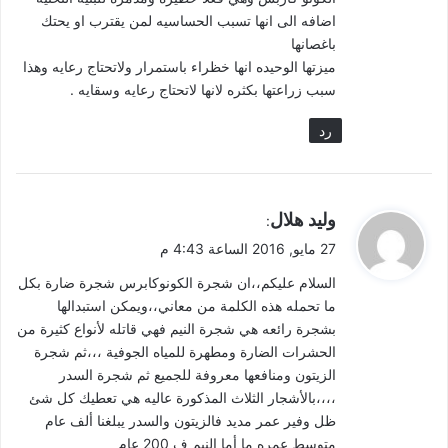
اضافه الى انها تسبب الحساسيه لمن يقترب او يحتك
باغصانها
ميزتها الوحيده انها خظراء باستمرار ولاتحتاج رعايه وهذا
سبب زراعتها بكثره لانها لاتحتاج رعايه وسقايه .
رد
ي
وليد هلال
:
ق
27 مايو, 2016 الساعة 4:43 م
و
السلام عليكم،،ان شجرة الكونوكابرس شجرة ضارة بكل
ل
ما تحمله هذه الكلمة من معاني،،ويمكن استبدالها
بشجرة رائعه هي شجرة النيم فهي قاتله لأنواع كثيرة من
الحشرات الضارة ومطهرة للمياه الجوفية ،،،ثم شجرة
الزيتون ومنافعها معروفة للجميع ثم شجرة السدر
،،،،بالأشجار الثلاث المذكورة عاليه هي تعطيك كل شئ
ظل وفير عمر مديد فالزيتون والسدر يبلغنا ألف عام
متوسط عمره ما أما النيم ف 200 عام