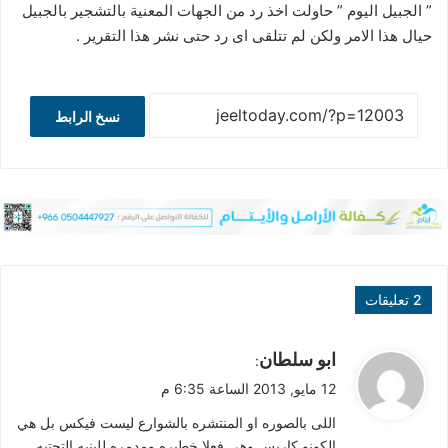
” الجبيل اليوم ” حاولت اخذ رد من الجهات المعنية بالتشجير بالجبيل
حيال هذا الامر ولكن لم تتلقى اى رد حتى نشر هذا التقرير .
نسخ الرابط
‫2 تعليقات
ي
ابو سلطان
:
ق
12 مايو, 2013 الساعة 6:35 م
و
اللى بالصوره او المنتشره بالشوارع ليست فيكس بل هي
ل
الكونو كاربس وهي فعلا خطيره ومدمره للبنيه التحتيه