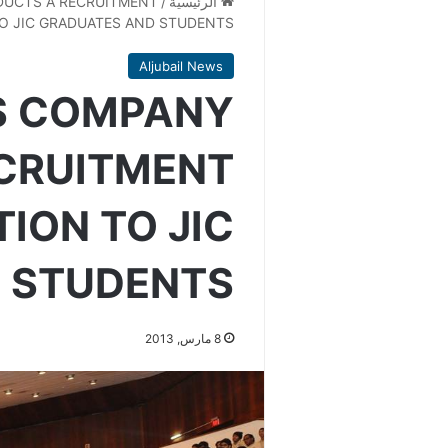
الرئيسية
/
UCTS A RECRUITMENT
O JIC GRADUATES AND STUDENTS
Aljubail News
S COMPANY
CRUITMENT
ION TO JIC
 STUDENTS
8 مارس, 2013