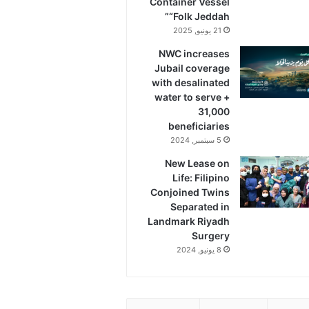
Container Vessel
“Folk Jeddah”
21 يونيو, 2025
NWC increases
Jubail coverage
with desalinated
water to serve +
31,000
beneficiaries
5 سبتمبر, 2024
New Lease on
Life: Filipino
Conjoined Twins
Separated in
Landmark Riyadh
Surgery
8 يونيو, 2024