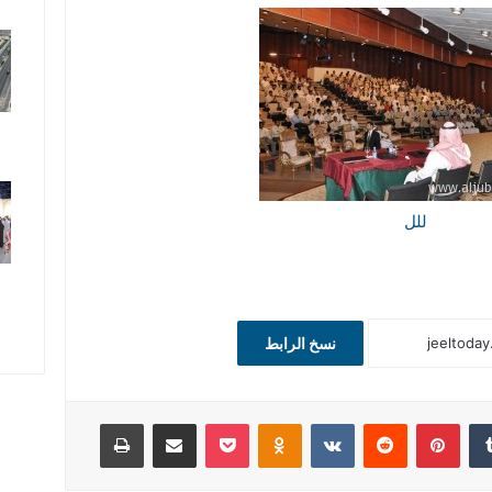
نسخ الرابط
‏Tumblr
بينتيريست
‏Reddit
‏VKontakte
Odnoklassniki
‫Pocket
مشاركة عبر البريد
طباعة