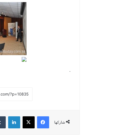
.
فيسبوك
‫X
لينكدإن
شاركها